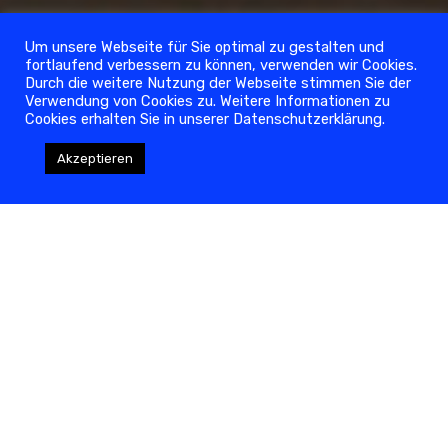
Um unsere Webseite für Sie optimal zu gestalten und
fortlaufend verbessern zu können, verwenden wir Cookies.
Durch die weitere Nutzung der Webseite stimmen Sie der
Verwendung von Cookies zu. Weitere Informationen zu
Cookies erhalten Sie in unserer Datenschutzerklärung.
Torpedo unterstützen
Akzeptieren
NEWSFEED