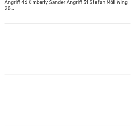
Angriff 46 Kimberly Sander Angriff 31 Stefan Möll Wing
28...
Nording Bulls Lalendorf gegen Munich
Animals
Ruhr Rollers Essen gegen Black
Knights Dreieich