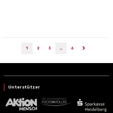
Black Knights Dreieich II gegen Black
Knights Dreieich
1
2
3
…
6
Unterstützer