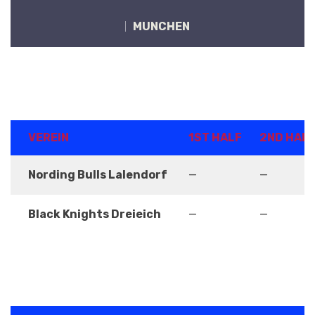
MÜNCHEN
ERGEBNISSE
VEREIN
1ST HALF
2ND HAL
Nording Bulls Lalendorf
—
—
Black Knights Dreieich
—
—
DETAILS