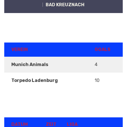
BAD KREUZNACH
ERGEBNISSE
VEREIN
GOALS
Munich Animals
4
Torpedo Ladenburg
10
DETAILS
DATUM
ZEIT
LIGA