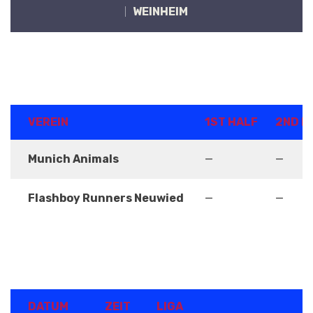
WEINHEIM
ERGEBNISSE
VEREIN
1ST HALF
2ND H
Munich Animals
—
—
Flashboy Runners Neuwied
—
—
DETAILS
DATUM
ZEIT
LIGA