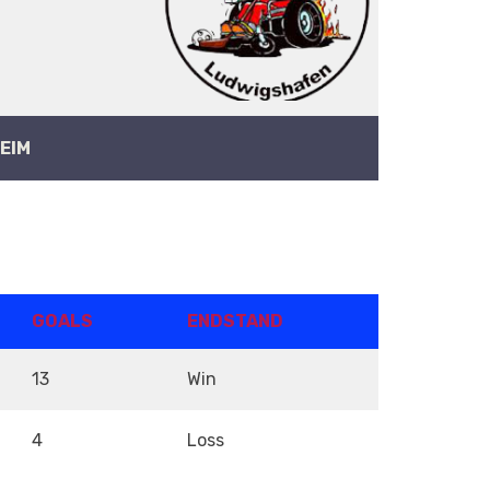
EIM
GOALS
ENDSTAND
13
Win
4
Loss