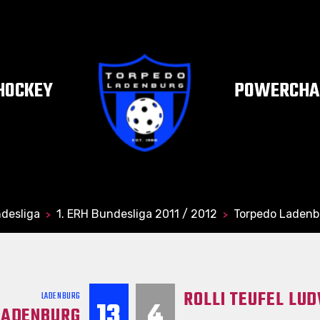
HOCKEY
POWERCHAI
desliga
1. ERH Bundesliga 2011 / 2012
Torpedo Ladenb
>
>
ROLLI TEUFEL LU
LADENBURG
13
4
LADENBURG