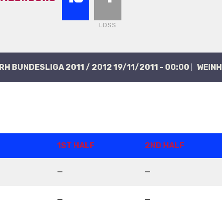
LOSS
ERH BUNDESLIGA 2011 / 2012 19/11/2011 - 00:00
WEINH
1ST HALF
2ND HALF
—
—
—
—