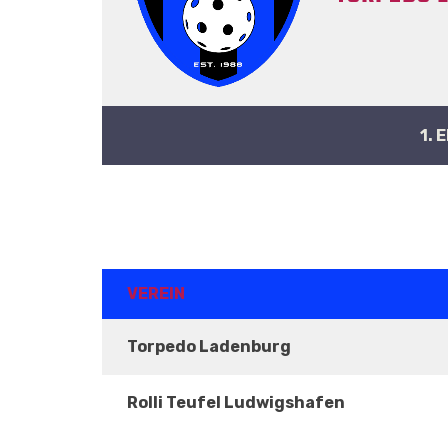
1. 
ERGEBNISSE
VEREIN
Torpedo Ladenburg
Rolli Teufel Ludwigshafen