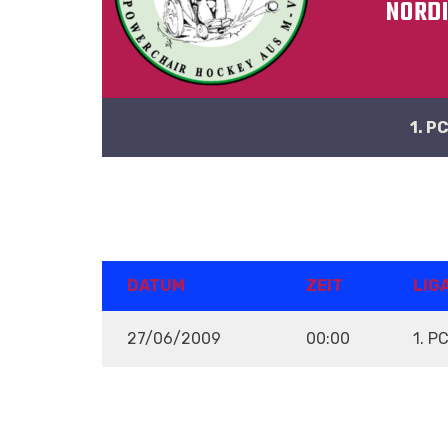
NORD
1. P
DETAILS
DATUM
ZEIT
LIG
27/06/2009
00:00
1. P