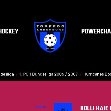
HOCKEY
POWERCHAI
desliga
1. PCH Bundesliga 2006 / 2007
Hurricanes Bo
>
>
ROLLI HAIE
BOCHUM
- VS -