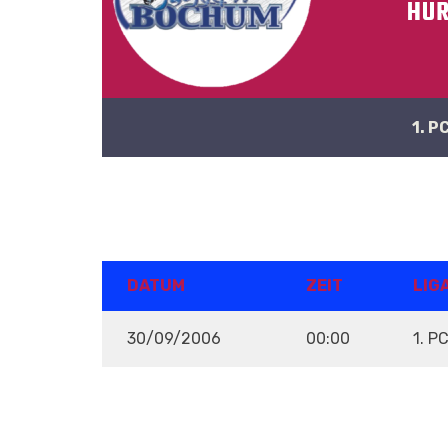
HUR
1. P
DETAILS
DATUM
ZEIT
LIG
30/09/2006
00:00
1. P