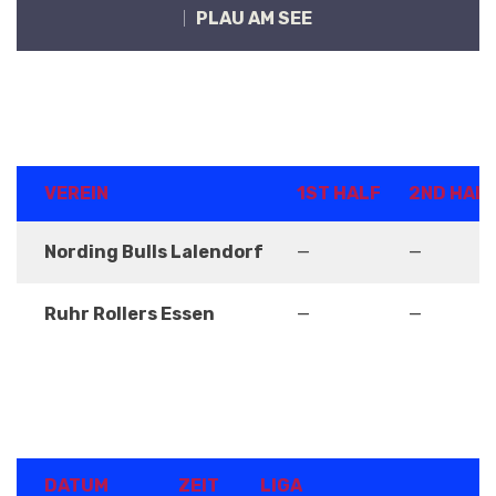
PLAU AM SEE
ERGEBNISSE
VEREIN
1ST HALF
2ND HAL
Nording Bulls Lalendorf
—
—
Ruhr Rollers Essen
—
—
DETAILS
DATUM
ZEIT
LIGA