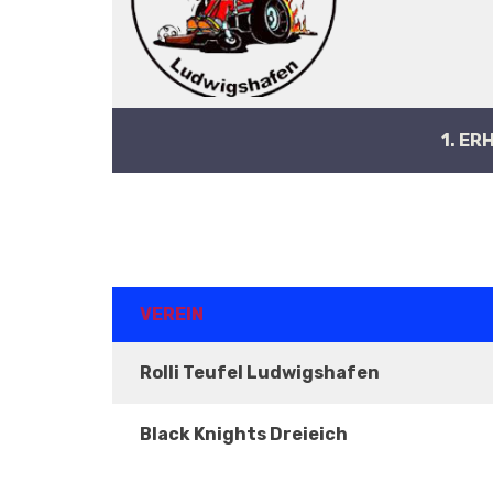
1. ER
ERGEBNISSE
VEREIN
Rolli Teufel Ludwigshafen
Black Knights Dreieich