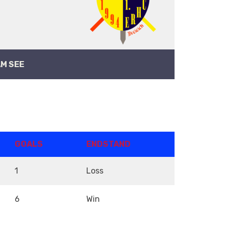
M SEE
GOALS
ENDSTAND
1
Loss
6
Win