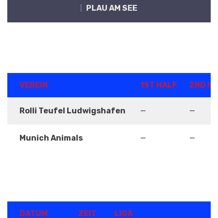
PLAU AM SEE
ERGEBNISSE
VEREIN
1ST HALF
2ND H
Rolli Teufel Ludwigshafen
—
—
Munich Animals
—
—
DETAILS
DATUM
ZEIT
LIGA