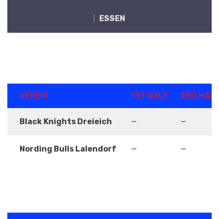
ESSEN
ERGEBNISSE
VEREIN
1ST HALF
2ND HAL
Black Knights Dreieich
—
—
Nording Bulls Lalendorf
—
—
DETAILS