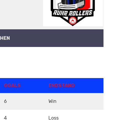
HEN
GOALS
ENDSTAND
6
Win
4
Loss