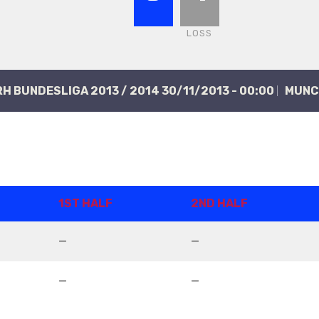
LOSS
ERH BUNDESLIGA 2013 / 2014 30/11/2013 - 00:00
MÜNC
1ST HALF
2ND HALF
—
—
—
—