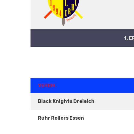
1. 
ERGEBNISSE
VEREIN
Black Knights Dreieich
Ruhr Rollers Essen