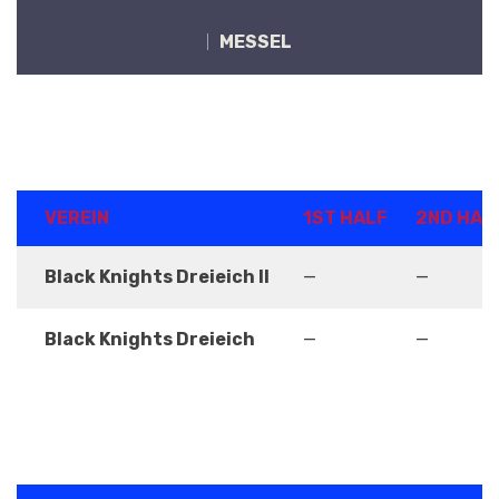
MESSEL
ERGEBNISSE
VEREIN
1ST HALF
2ND HAL
Black Knights Dreieich II
—
—
Black Knights Dreieich
—
—
DETAILS