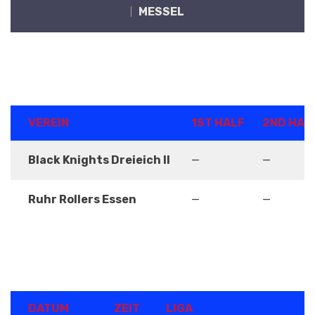
MESSEL
ERGEBNISSE
VEREIN
1ST HALF
2ND HAL
Black Knights Dreieich II
—
—
Ruhr Rollers Essen
—
—
DETAILS
DATUM
ZEIT
LIGA