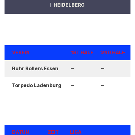
HEIDELBERG
ERGEBNISSE
VEREIN
1ST HALF
2ND HALF
Ruhr Rollers Essen
—
—
Torpedo Ladenburg
—
—
DETAILS
DATUM
ZEIT
LIGA