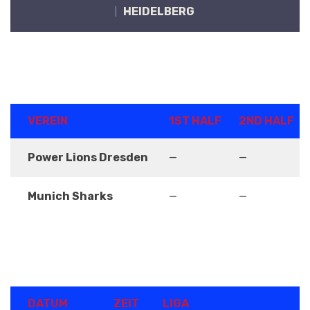
HEIDELBERG
ERGEBNISSE
VEREIN
1ST HALF
2ND HALF
Power Lions Dresden
—
—
Munich Sharks
—
—
DETAILS
DATUM
ZEIT
LIGA