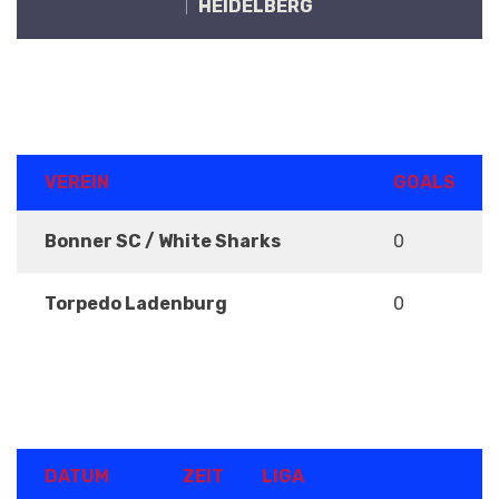
HEIDELBERG
ERGEBNISSE
VEREIN
GOALS
Bonner SC / White Sharks
0
Torpedo Ladenburg
0
DETAILS
DATUM
ZEIT
LIGA