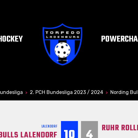
HOCKEY
POWERCHAI
Bundesliga
2. PCH Bundesliga 2023 / 2024
Nording Bul
>
>
RUHR ROLL
LALENDORF
10
4
BULLS LALENDORF