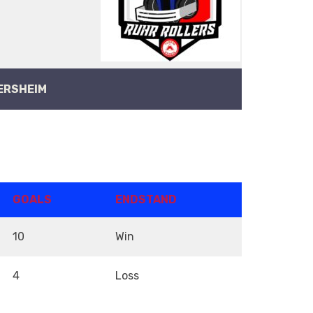
ERSHEIM
GOALS
ENDSTAND
10
Win
4
Loss