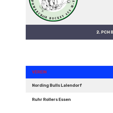
2. PCH 
ERGEBNISSE
VEREIN
Nording Bulls Lalendorf
Ruhr Rollers Essen