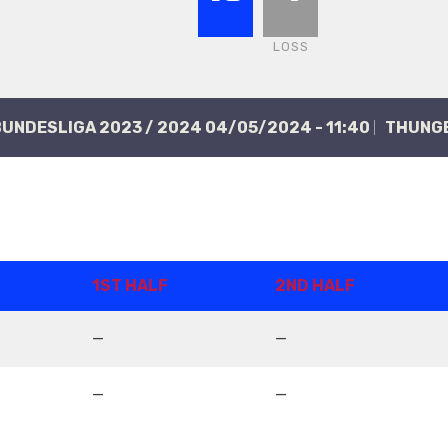
LOSS
BUNDESLIGA 2023 / 2024 04/05/2024 - 11:40
THÜNG
1ST HALF
2ND HALF
—
—
—
—