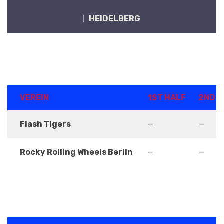
HEIDELBERG
ERGEBNISSE
VEREIN
1ST HALF
2ND H
Flash Tigers
—
—
Rocky Rolling Wheels Berlin
—
—
DETAILS