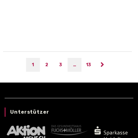
Ruhr Rollers Essen gegen Torpedo
Ladenburg
1
2
3
…
13
Unterstützer