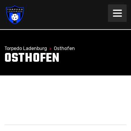
Torpedo Ladenburg
Osthofen
>
OSTHOFEN
Black Knights Dreieich gegen
Ballbusters Würzburg