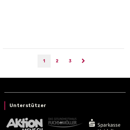
Rolli Teufel Ludwigshafen gegen
Torpedo Ladenburg
1
2
3
Unterstützer