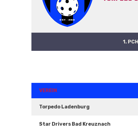
1. PC
ERGEBNISSE
VEREIN
Torpedo Ladenburg
Star Drivers Bad Kreuznach