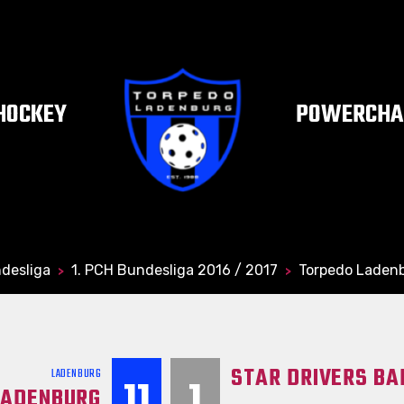
HOCKEY
POWERCHAI
desliga
1. PCH Bundesliga 2016 / 2017
Torpedo Ladenb
>
>
STAR DRIVERS B
LADENBURG
11
1
LADENBURG