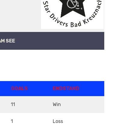
AM SEE
GOALS
ENDSTAND
11
Win
1
Loss