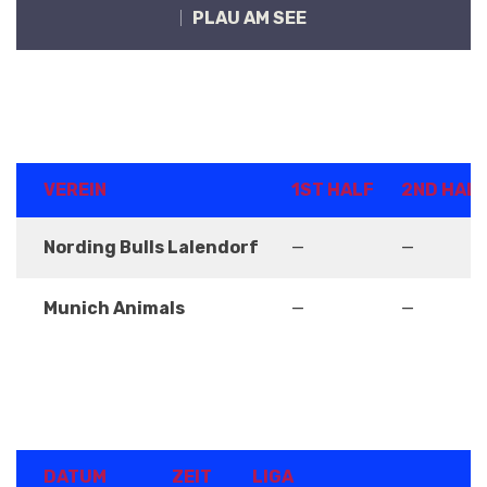
PLAU AM SEE
ERGEBNISSE
VEREIN
1ST HALF
2ND HAL
Nording Bulls Lalendorf
—
—
Munich Animals
—
—
DETAILS
DATUM
ZEIT
LIGA