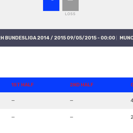
LOSS
RH BUNDESLIGA 2014 / 2015 09/05/2015 - 00:00
MÜN
1ST HALF
2ND HALF
—
—
—
—