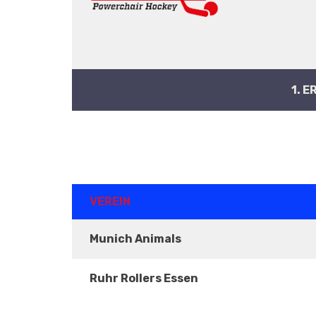
1. E
ERGEBNISSE
VEREIN
Munich Animals
Ruhr Rollers Essen