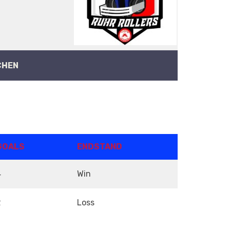
CHEN
GOALS
ENDSTAND
4
Win
2
Loss