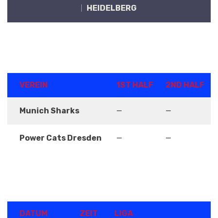
HEIDELBERG
ERGEBNISSE
VEREIN
1ST HALF
2ND HALF
Munich Sharks
—
—
Power Cats Dresden
—
—
DETAILS
DATUM
ZEIT
LIGA